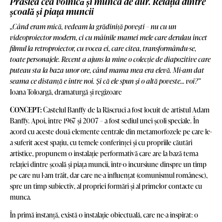
Prâslea cea voinică și munca de aur. Relația dintre
școală și piața muncii
„Când eram mică, vedeam la grădiniță povești – nu cu un
videoproiector modern, ci cu mâinile mamei mele care derulau încet
filmul la retroproiector, cu vocea ei, care citea, transformându-se,
toate personajele. Recent a ajuns la mine o colecție de diapozitive care
puteau sta la baza unor ore, când mama mea era elevă. Mi-am dat
seama ce distanță e între noi. Și că ele spun și o altă poveste… voi?”
Ioana Toloargă, dramaturgă și regizoare
CONCEPT:
Castelul Banffy de la Răscruci a fost locuit de artistul Adam
Banffy. Apoi, între 1967 și 2007 – a fost sediul unei școli speciale. În
acord cu aceste două elemente centrale din metamorfozele pe care le-
a suferit acest spațiu, cu temele conferinței și cu propriile căutări
artistice, propunem o instalație performativă care are la bază tema
relației dintre școală și piața muncii, într-o incursiune dinspre un timp
pe care nu l-am trăit, dar care ne-a influențat (comunismul românesc),
spre un timp subiectiv, al propriei formări și al primelor contacte cu
munca.
În primă instanță, există o instalație obiectuală, care ne-a inspirat: o