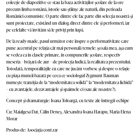
colecție de diapozitive ce stau la baza activităților școlare de la ore
precum limba română, istorie sau științe ale naturii, din perioada
României comuniste. O parte dintre ele fac parte din selecția noastră și
sunt proiectate, existând un dialog direct dintre ele și performeri, iar
pe celelalte vă invităm să le priviți prin lupă.
De la ready-made, pasul următor este înspre o performativitate care
pune accentul pe relația cât mai personală temele: școala mea, așa cum
se vedea ea în clasele primare, în compunerile școlare, respectiv
meseria – brățară de aur – de proiecția ludică, la realitatea prezentului.
Totodată, temporalitățile cu care ne jucăm vorbesc și despre o relație
cu piața muncii bazată pe ceea ce sociologul Zygmunt Bauman
numește tranziția de la “modernitatea solidă” la “modernitatea lichidă”
– cu avantajele, dezavantajele și spaimele ei (sau ale noastre?).
texte ale întregii echipe
Concept și dramaturgie: Ioana Toloargă, cu
Cu: Maialgesa Dat, Călin Deneș, Alexandra-Ioana Harapu, Maria-Elena
Morar
Produs de: Asociația cont.rar