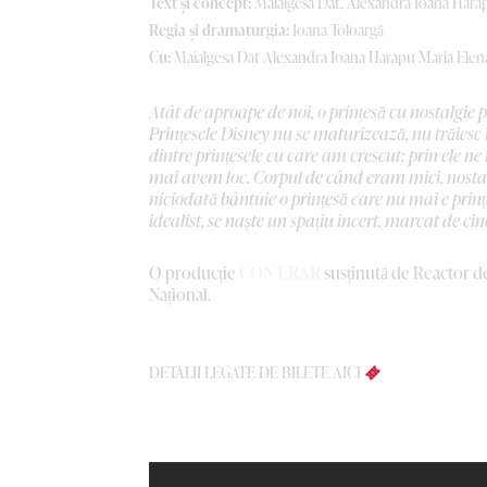
Text și concept:
Maialgesa Dat, Alexandra Ioana Harap
Regia și dramaturgia:
Ioana Toloargă
Cu:
Maialgesa Dat Alexandra Ioana Harapu Maria Ele
Atât de aproape de noi, o prințesă cu nostalgie 
Prințesele Disney nu se maturizează, nu trăiesc î
dintre prințesele cu care am crescut; prin ele ne
mai avem loc. Corpul de când eram mici, nostalg
niciodată bântuie o prințesă care nu mai e prințe
idealist, se naște un spațiu incert, marcat de ci
O producție
CONT.RAR
susținută de Reactor de
Național.
DETALII LEGATE DE BILETE AICI