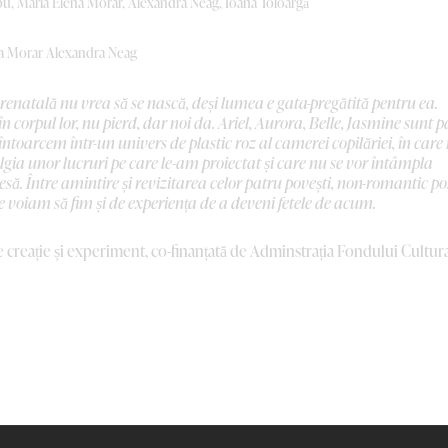
u, Maria Elena Morar, Alexandra Neag, Ioana Toloargă
na Morar Alexandra Neag
prenatală nu vrea să se nască, deși lumea e gata-pregătită pentru ea.
n corpul lor, nu pierd, dar noi da. Ariel, Aurora, Belle, Jasmine sunt p
 întoarcem într-un univers de plastic roz al camerei copilăriei, în care
ia unor lucruri pe care le-am proiectat și care nu se vor întâmpla
să. Între amintire și revizitarea celor patru povești, non-romantic po
ne voiam să fim și de experiența de a deveni fetele de acum.
 creație și experiment, co-finanțată de Adminstrația Fondului Cultur