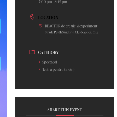
7:00 pm - 8:45 pm
LOCATION
REACTOR de creație și experiment
Strada Petőfi Sándor 4, Cluj-Napoca, Cluj
CATEGORY
Spectacol
Teatru pentru tine(ri)
SHARE THIS EVENT