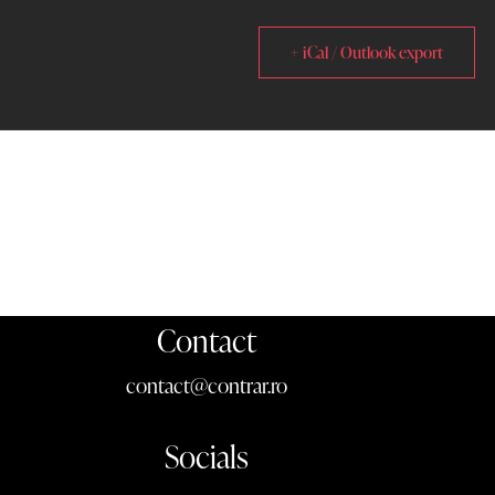
+ iCal / Outlook export
Contact
contact@contrar.ro
Socials