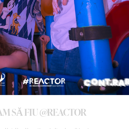
AM SĂ FIU @REACTOR