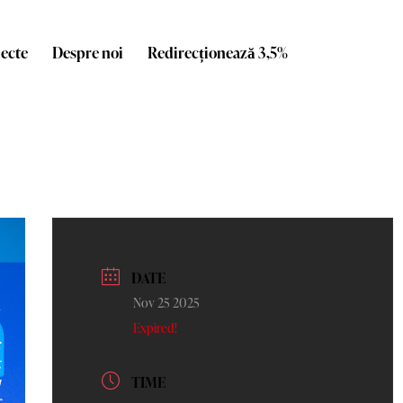
iecte
Despre noi
Redirecționează 3,5%
DATE
Nov 25 2025
Expired!
TIME