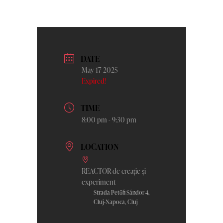
DATE
May 17 2025
Expired!
TIME
8:00 pm - 9:30 pm
LOCATION
REACTOR de creație și
experiment
Strada Petőfi Sándor 4,
Cluj-Napoca, Cluj