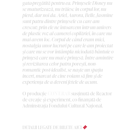
gata-pregătită pentru ea. Prințesele Disney nu
se maturizează, nu trăiesc în corpul lor, nu
pierd, dar noi da. Ariel, Aurora, Belle, Jasmine
sunt patru dintre prințesele cu care am
crescut; prin ele ne întoarcem într-un univers
de plastic roz al camerei copilăriei, în care nu
mai avem loc. Corpul de când eram mici,
nostalgia unor lucruri pe care le-am proiectat
și care nu se vor întâmpla niciodată bântuie o
prințesă care nu mai e prințesă. Între amintire
și revizitarea celor patru povești, non-
romantic post-idealist, se naște un spațiu
incert, marcat de cine voiam să fim și de
experiența de a deveni fetele de acum.
O producție
CONT.RAR
susținută de Reactor
de creație și experiment, co-finanțată de
Adminstrația Fondului Cultural Național.
DETALII LEGATE DE BILETE AICI