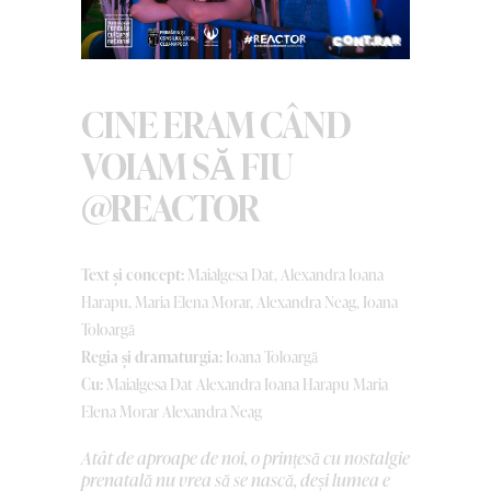
CINE ERAM CÂND
VOIAM SĂ FIU
@REACTOR
Text și concept:
Maialgesa Dat, Alexandra Ioana
Harapu, Maria Elena Morar, Alexandra Neag, Ioana
Toloargă
Regia și dramaturgia:
Ioana Toloargă
Cu:
Maialgesa Dat Alexandra Ioana Harapu Maria
Elena Morar Alexandra Neag
Atât de aproape de noi, o prințesă cu nostalgie
prenatală nu vrea să se nască, deși lumea e